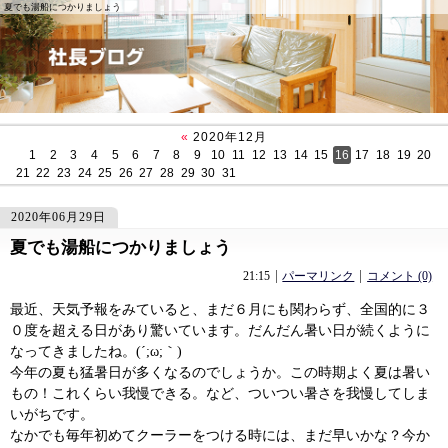
夏でも湯船につかりましょう
«
2020年12月
1
2
3
4
5
6
7
8
9
10
11
12
13
14
15
16
17
18
19
20
21
22
23
24
25
26
27
28
29
30
31
2020年06月29日
夏でも湯船につかりましょう
90
90
「おうちとリモートワーク」
「畳のお話」
21:15
パーマリンク
コメント (0)
最近、天気予報をみていると、まだ６月にも関わらず、全国的に３
０度を超える日があり驚いています。だんだん暑い日が続くように
なってきましたね。(´;ω;｀)
今年の夏も猛暑日が多くなるのでしょうか。この時期よく夏は暑い
もの！これくらい我慢できる。など、ついつい暑さを我慢してしま
いがちです。
なかでも毎年初めてクーラーをつける時には、まだ早いかな？今か