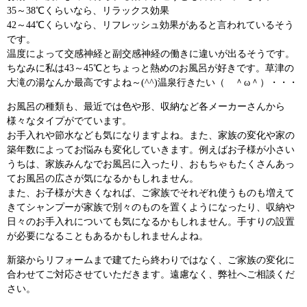
35～38℃くらいなら、リラックス効果
42～44℃くらいなら、リフレッシュ効果があると言われているそう
です。
温度によって交感神経と副交感神経の働きに違いが出るそうです。
ちなみに私は43～45℃とちょっと熱めのお風呂が好きです。草津の
大滝の湯なんか最高ですよね～(^^)温泉行きたい（ ＾ω＾）・・・
お風呂の種類も、最近では色や形、収納など各メーカーさんから
様々なタイプがでています。
お手入れや節水なども気になりますよね。また、家族の変化や家の
築年数によってお悩みも変化していきます。例えばお子様が小さい
うちは、家族みんなでお風呂に入ったり、おもちゃもたくさんあっ
てお風呂の広さが気になるかもしれません。
また、お子様が大きくなれば、ご家族でそれぞれ使うものも増えて
きてシャンプーが家族で別々のものを置くようになったり、収納や
日々のお手入れについても気になるかもしれません。手すりの設置
が必要になることもあるかもしれませんよね。
新築からリフォームまで建てたら終わりではなく、ご家族の変化に
合わせてご対応させていただきます。遠慮なく、弊社へご相談くだ
さい。