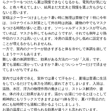
らクーラーをつけたら夏は我慢できなくなるかも。電気代が気にな
る。と色々考えてしまい、結局まだ大丈夫と我慢を選ぶ方も少なく
ないと思います。
皆様はクーラーつけましたか？暑い時に無理は禁物です！特に今年
は、コロナウイルス対策として外出時は勿論、建物の中でもマスク
をつける時間が多いと思います。ソーシャルディスタンスが守られ
ていれば、マスクを外してもokのようですが、それでも例年より熱
中症のリスクは高いといえます。冷房の温度も少し低めに設定する
ことが増えるかもしれませんね。
一方で、室内のクーラーが効きすぎると体を冷やして体調を崩して
しまうケースもあります。
難しい夏の体調管理に、効果がある方法の一つが「入浴」です。
夏でも湯船に浸かっていますか？暑いとついシャワーだけで済ませ
てしまいがちですよね。
室内では冷房で冷え、室外では暑くて汗をかく、夏場は普通に生活
をしているだけでも体力を消耗し疲れてきてしまいます。入浴は、
温熱、水圧、浮力の物理作用の働きにより、ストレス解消や、疲
れ、体の冷えに効果があります。温かいお湯につかるとほっとして
精神的にもリラックスできますよね(^^)体を労り、夏バテ防止のた
めにも短時間でも湯船に浸かるようにしましょう。
お湯の温度によって得られる効果が違うとも言われています。