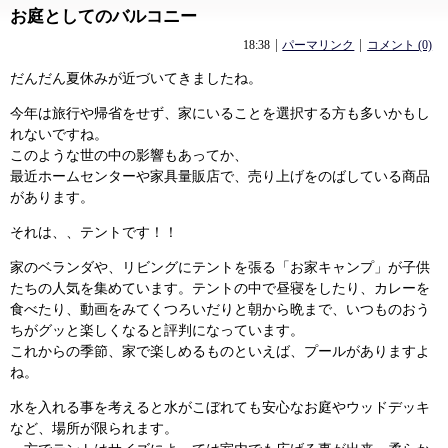
お庭としてのバルコニー
92
92
18:38
パーマリンク
コメント (0)
だんだん夏休みが近づいてきましたね。
今年は旅行や帰省をせず、家にいることを選択する方も多いかもし
れないですね。
このような世の中の影響もあってか、
最近ホームセンターや家具量販店で、売り上げをのばしている商品
があります。
それは、、テントです！！
家のベランダや、リビングにテントを張る「お家キャンプ」が子供
たちの人気を集めています。テントの中で昼寝をしたり、カレーを
食べたり、動画をみてくつろいだりと朝から晩まで、いつものおう
ちがグッと楽しくなると評判になっています。
これからの季節、家で楽しめるものといえば、プールがありますよ
ね。
水を入れる事を考えると水がこぼれても安心なお庭やウッドデッキ
など、場所が限られます。