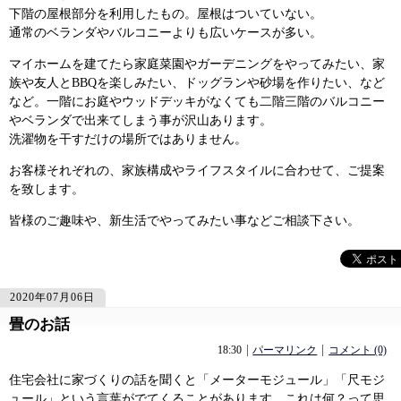
下階の屋根部分を利用したもの。屋根はついていない。
通常のベランダやバルコニーよりも広いケースが多い。
マイホームを建てたら家庭菜園やガーデニングをやってみたい、家
族や友人とBBQを楽しみたい、ドッグランや砂場を作りたい、など
など。一階にお庭やウッドデッキがなくても二階三階のバルコニー
やベランダで出来てしまう事が沢山あります。
洗濯物を干すだけの場所ではありません。
お客様それぞれの、家族構成やライフスタイルに合わせて、ご提案
を致します。
皆様のご趣味や、新生活でやってみたい事などご相談下さい。
2020年07月06日
畳のお話
91
91
18:30
パーマリンク
コメント (0)
住宅会社に家づくりの話を聞くと「メーターモジュール」「尺モジ
ュール」という言葉がでてくることがあります。これは何？って思