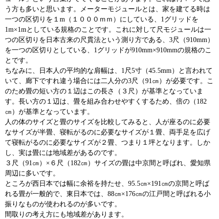
う方も多いと思います。メーターモジュールとは、家を建てる時は
一つの区切りを１m（１０００ｍｍ）にしている、1グリッドを
1m×1mとしている規格のことです。これに対して尺モジュールは一
つの区切りを日本古来の尺貫法という測り方である、3尺（910mm）
を一つの区切りとしている、1グリッドが910mm×910mmの規格のこ
とです。
ちなみに、日本人の平均的な肩幅は、1尺5寸（45.5mm）と言われて
いて、廊下ですれ違う場合には二人分の3尺（91㎝）が必要です。こ
のため畳の短い方の１辺はこの長さ（３尺）が基準となっていま
す。長い方の１辺は、畳を組み合わせやすくするため、倍の（182
㎝）が基準となっています。
人の体のサイズと畳のサイズを比較してみると、人が座るのに必要
なサイズが半畳、寝転がるのに必要なサイズが１畳、両手足を広げ
て寝転がるのに必要なサイズが２畳、つまり１坪となります。しか
し、実は畳には地域差があるのです。
３尺（91㎝）×６尺（182㎝）サイズの畳は中京間と呼ばれ、愛知県
周辺に多いです。
ところが西日本では幅に余裕を持たせ、95.5㎝×191㎝の京間と呼ば
れる畳が一般的で、東日本では、88㎝×176㎝の江戸間と呼ばれる小
振りなものが使われるのが多いです。
間取りの考え方にも地域差があります。