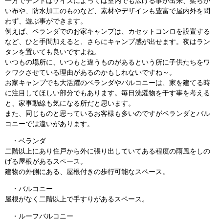
一方でテントはサイズによっては室内でも広げる事が出来、柔らか
い布や、防水加工のものなど、素材やデザインも豊富で屋内外を問
わず、遊ぶ事ができます。
例えば、ベランダでのお家キャンプは、カセットコンロを設置する
など、ひと手間加えると、さらにキャンプ感が出せます。夜はラン
タンを置いても良いですよね。
いつもの場所に、いつもと違うものがあるという所に子供たちをワ
クワクさせている理由があるのかもしれないですね～。
お家キャンプでも大活躍のベランダやバルコニーは、家を建てる時
に注目してほしい部分でもあります。毎日洗濯物を干す事を考える
と、家事動線も気になる所だと思います。
また、同じものと思っているお客様も多いのですがベランダとバル
コニーでは違いがあります。
・ベランダ
二階以上にあり住戸から外に張り出していてある程度の雨風をしの
げる屋根があるスペース。
建物の外側にある、屋根付きの歩行可能なスペース。
・バルコニー
屋根がなく二階以上で手すりがあるスペース。
・ルーフバルコニー