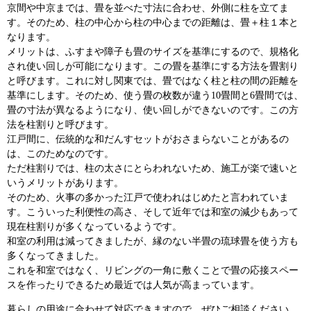
京間や中京までは、畳を並べた寸法に合わせ、外側に柱を立てま
す。そのため、柱の中心から柱の中心までの距離は、畳＋柱１本と
なります。
メリットは、ふすまや障子も畳のサイズを基準にするので、規格化
され使い回しが可能になります。この畳を基準にする方法を畳割り
と呼びます。これに対し関東では、畳ではなく柱と柱の間の距離を
基準にします。そのため、使う畳の枚数が違う10畳間と6畳間では、
畳の寸法が異なるようになり、使い回しができないのです。この方
法を柱割りと呼びます。
江戸間に、伝統的な和だんすセットがおさまらないことがあるの
は、このためなのです。
ただ柱割りでは、柱の太さにとらわれないため、施工が楽で速いと
いうメリットがあります。
そのため、火事の多かった江戸で使われはじめたと言われていま
す。こういった利便性の高さ、そして近年では和室の減少もあって
現在柱割りが多くなっているようです。
和室の利用は減ってきましたが、縁のない半畳の琉球畳を使う方も
多くなってきました。
これを和室ではなく、リビングの一角に敷くことで畳の応接スペー
スを作ったりできるため最近では人気が高まっています。
暮らしの用途に合わせて対応できますので、ぜひご相談ください。