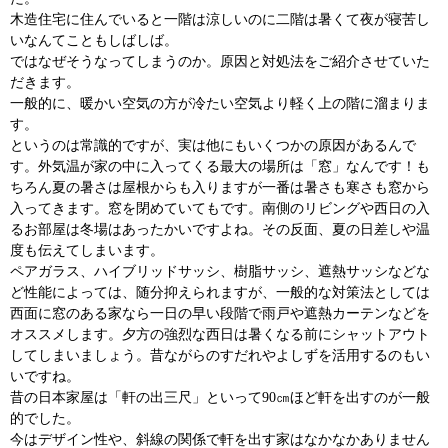
木造住宅に住んでいると一階は涼しいのに二階は暑くて夜が寝苦し
いなんてこともしばしば。
ではなぜそうなってしまうのか。原因と対処法をご紹介させていた
だきます。
一般的に、暖かい空気の方が冷たい空気より軽く上の階に溜まりま
す。
というのは常識的ですが、実は他にもいくつかの原因があるんで
す。外気温が家の中に入ってくる最大の場所は「窓」なんです！も
ちろん夏の暑さは屋根からも入りますが一番は暑さも寒さも窓から
入ってきます。窓を閉めていてもです。南側のリビングや西日の入
るお部屋は冬場はあったかいですよね。その反面、夏の日差しや温
度も伝えてしまいます。
ペアガラス、ハイブリッドサッシ、樹脂サッシ、遮熱サッシなどな
ど性能によっては、随分抑えられますが、一般的な対策法としては
西面に窓のある家なら一日の早い段階で雨戸や遮熱カーテンなどを
オススメします。夕方の強烈な西日は暑くなる前にシャットアウト
してしまいましょう。昔ながらのすだれやよしずを活用するのもい
いですね。
昔の日本家屋は「軒の出三尺」といって90㎝ほど軒を出すのが一般
的でした。
今はデザイン性や、斜線の関係で軒を出す家はなかなかありません