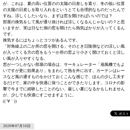
が、これは、夏の高い位置のの太陽の日差しを遮り、冬の低い位置
の太陽の日差しを取り入れるというとても合理的なものだったんで
すね。涼しくしたいなら、まずは窓を開ければいいのでは？
部屋の換気をして風が通り抜ければ涼しくなるんじゃないの？と思
いますが、実は日なた側の窓を開けたら熱気ばかりが入ってくるん
です。
換気するにはちょっとコツがあるんです。
「対角線上の二か所の窓を開ける」そのとき日陰側などの涼しい風
が入ってくる方の窓をもう一か所の窓より小さく開けておくと涼し
い風が入りやすくなる。
窓が一つしかない部屋の場合は、サーキュレーター「扇風機でもよ
いですが更に効果あり」をまわして熱を外に出す。カーテンはレー
スなど風の通すものをかけておくこんな感じで、ほんの少し工夫す
るだけで、家の中を快適に保つことができたりします。コロナの影
響で今までに経験したことのない、厳しい夏になるかもしれません
が、少しでも快適にすごせますように。
((´∀｀))
2020年07月10日