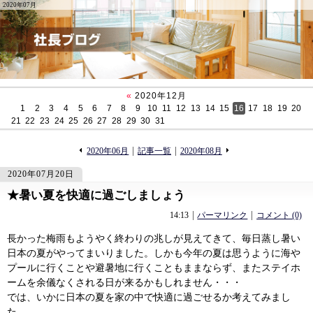
2020年07月
«
2020年12月
1
2
3
4
5
6
7
8
9
10
11
12
13
14
15
16
17
18
19
20
21
22
23
24
25
26
27
28
29
30
31
«
»
2020年06月
記事一覧
2020年08月
2020年07月20日
★暑い夏を快適に過ごしましょう
93
93
14:13
パーマリンク
コメント (0)
長かった梅雨もようやく終わりの兆しが見えてきて、毎日蒸し暑い
日本の夏がやってまいりました。しかも今年の夏は思うように海や
プールに行くことや避暑地に行くこともままならず、またステイホ
ームを余儀なくされる日が来るかもしれません・・・
では、いかに日本の夏を家の中で快適に過ごせるか考えてみまし
た。